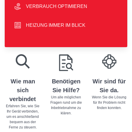
VERBRAUCH OPTIMIEREN
hand icon
HEIZUNG IMMER IM BLICK
sliders icon
play store badge
app store badge
Wie man
Benötigen
Wir sind für
sich
Sie Hilfe?
Sie da.
Um alle möglichen
Wenn Sie die Lösung
verbindet
Fragen rund um die
für Ihr Problem nicht
Erfahren Sie, wie Sie
Inbetriebnahme zu
finden konnten.
Ihr Gerät verbinden,
klären.
um es anschließend
bequem aus der
Ferne zu steuern.