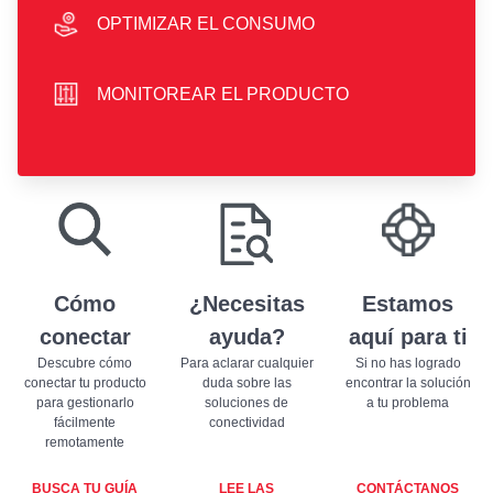
OPTIMIZAR EL CONSUMO
hand icon
MONITOREAR EL PRODUCTO
sliders icon
play store badge
app store badge
Cómo
¿Necesitas
Estamos
conectar
ayuda?
aquí para ti
Descubre cómo
Para aclarar cualquier
Si no has logrado
conectar tu producto
duda sobre las
encontrar la solución
para gestionarlo
soluciones de
a tu problema
fácilmente
conectividad
remotamente
BUSCA TU GUÍA
LEE LAS
CONTÁCTANOS