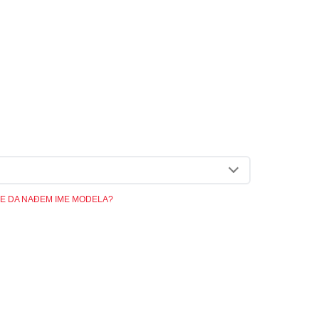
E DA NAĐEM IME MODELA?