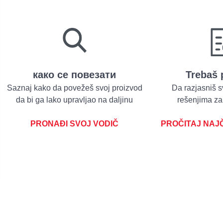
како се повезати
Trebaš
Saznaj kako da povežeš svoj proizvod
Da razjasniš 
da bi ga lako upravljao na daljinu
rešenjima za
PRONAĐI SVOJ VODIČ
PROČITAJ NAJ