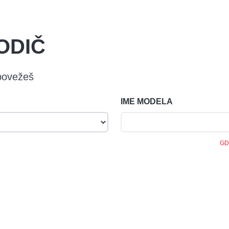
ODIČ
 povežeš
IME MODELA
GD