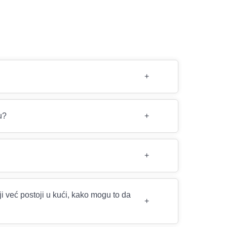
+
u?
+
+
 već postoji u kući, kako mogu to da
+