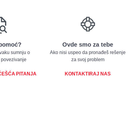
 pomoć?
Ovde smo za tebe
svaku sumnju o
Ako nisi uspeo da pronađeš rešenje
 povezivanje
za svoj problem
ČEŠĆA PITANJA
KONTAKTIRAJ NAS