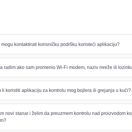
mogu kontaktirati korisničku podršku koristeći aplikaciju?
da radim ako sam promenio Wi-Fi modem, naziv mreže ili lozink
li koristiti aplikaciju za kontrolu mog bojlera ili grejanja u kući?
m novi stanar i želim da preuzmem kontrolu nad proizvodom koji
im?