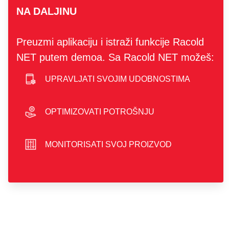
NA DALJINU
Preuzmi aplikaciju i istraži funkcije Racold
NET putem demoa. Sa Racold NET možeš:
UPRAVLJATI SVOJIM UDOBNOSTIMA
smartphone icon
OPTIMIZOVATI POTROŠNJU
hand icon
MONITORISATI SVOJ PROIZVOD
sliders icon
play store badge
app store badge