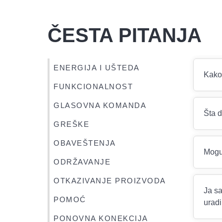
ČESTA PITANJA
ENERGIJA I UŠTEDA
Kako 
FUNKCIONALNOST
GLASOVNA KOMANDA
Šta 
GREŠKE
OBAVEŠTENJA
Mogu 
ODRŽAVANJE
OTKAZIVANJE PROIZVODA
Ja sa
POMOĆ
urad
PONOVNA KONEKCIJA